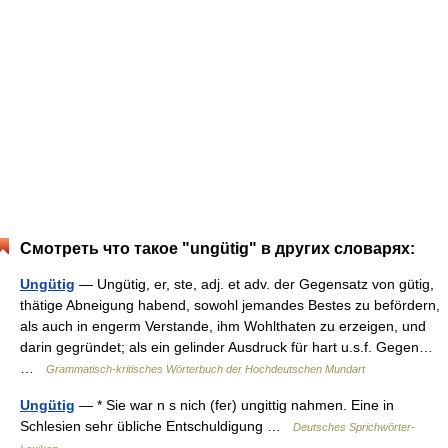
Смотреть что такое "ungütig" в других словарях:
Ungütig
— Ungütig, er, ste, adj. et adv. der Gegensatz von gütig,
thätige Abneigung habend, sowohl jemandes Bestes zu befördern,
als auch in engerm Verstande, ihm Wohlthaten zu erzeigen, und
darin gegründet; als ein gelinder Ausdruck für hart u.s.f. Gegen…
…
Grammatisch-kritisches Wörterbuch der Hochdeutschen Mundart
Ungütig
— * Sie war n s nich (fer) ungittig nahmen. Eine in
Schlesien sehr übliche Entschuldigung …
Deutsches Sprichwörter-