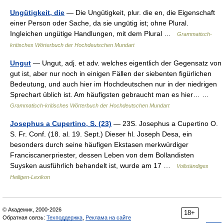
Ungütigkeit, die
— Die Ungütigkeit, plur. die en, die Eigenschaft
einer Person oder Sache, da sie ungütig ist; ohne Plural.
Ingleichen ungütige Handlungen, mit dem Plural …
Grammatisch-
kritisches Wörterbuch der Hochdeutschen Mundart
Ungut
— Ungut, adj. et adv. welches eigentlich der Gegensatz von
gut ist, aber nur noch in einigen Fällen der siebenten figürlichen
Bedeutung, und auch hier im Hochdeutschen nur in der niedrigen
Sprechart üblich ist. Am häufigsten gebraucht man es hier… …
Grammatisch-kritisches Wörterbuch der Hochdeutschen Mundart
Josephus a Cupertino, S. (23)
— 23S. Josephus a Cupertino O.
S. Fr. Conf. (18. al. 19. Sept.) Dieser hl. Joseph Desa, ein
besonders durch seine häufigen Ekstasen merkwürdiger
Franciscanerpriester, dessen Leben von dem Bollandisten
Suysken ausführlich behandelt ist, wurde am 17 …
Vollständiges
Heiligen-Lexikon
© Академик, 2000-2026
18+
Обратная связь:
Техподдержка
,
Реклама на сайте