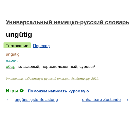
Универсальный немецко-русский словарь
ungütig
Толкование
Перевод
ungütig
нареч.
общ.
неласковый, нерасположенный, суровый
Универсальный немецко-русский словарь
.
Академик.ру
.
2011
.
Игры ⚽
Поможем написать курсовую
ungünstigste Belastung
unhaltbare Zustände